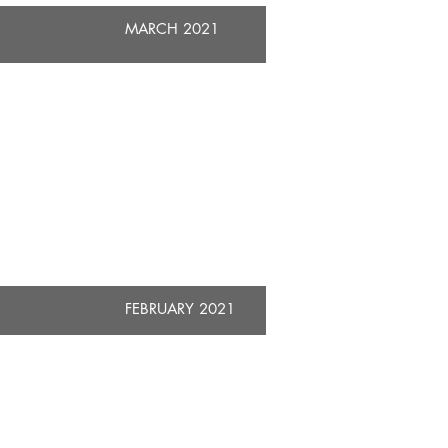
け
て
MARCH 2021
い
き
た
い
​JANUARY 2021
こ
と
で
す。
次
の
l
大
き
な
冒
険
を
楽
し
み
に
FEBRUARY 2021
し
て
い
ま
す。