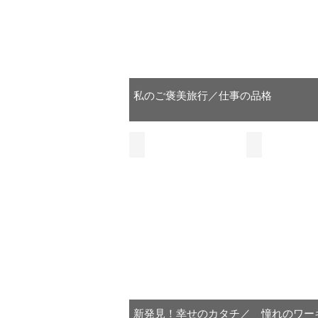
て
ン
て
市
高
い。
い
と
ス
議
知
外
ま
て
会
大
を
す！
も
国
議
学
嬉
あ
人
員
生
し
き
技
い
ら
趣
で
能
味
す。
め
実
私のご褒美旅行／仕事の品格
は
２
な
年
映
習
い
前
画･
生
に
ア
（で
は
東
ニ
も、
ア
吉松美南 Minami Yoshimatsu
森長剛士 Takeshi M
明
メ
家
船
国
会
｢リ
る
事
族
ト
家
社
く
業
ル・
は
公
員･
に
て
ダ
最
参
務
ブ
才
ン
加
優
員
ラ
サ
能
し
先）
ー」
ジ
ま
豊
「攻
し
4.
「日
ル
か
殻
た。
人
本
在
で
52
機
か
日
か
住
動
と
間
ら
隊」
ら
っ
の
勧
見
お
船
て
め
旅
た
話
も
新発見！幸せのカタチ／ 憧れのワー
の
ら