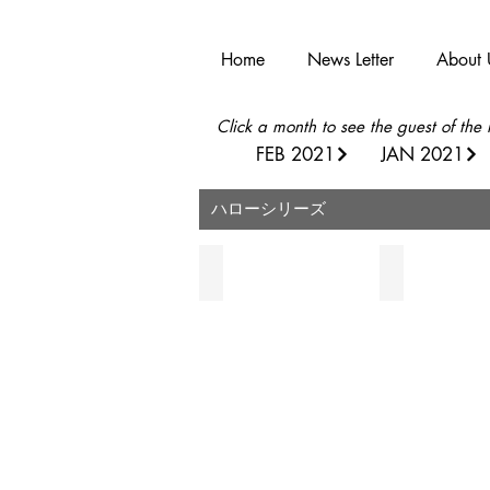
Home
News Letter
About 
Click a month to see the guest of the
FEB 2021
JAN 2021
​ハローシリーズ
五十嵐晶子 Shoko Igarashi
井上歩美 Ami Ino
ハ
ハ
ロ
ロ
ー
ー
☆CA
☆
私
韓
の
国
CA
韓
物
国
語
三
ゲ
育
ス
大
ト
学
生
シ
留