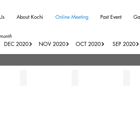
Us
About Kochi
Online Meeting
Past Event
Ga
 month
DEC 2020
NOV 2020
OCT 2020
SEP 2020
ue
杉尾智子 Tomoko Sugio
西村梓 Azusa Nishimura
石岡洋子 Y
ハ
ハ
ハ
ロ
ロ
ロ
ー
ー
ー
☆NGO
☆
☆
シ
日
高
ン
本
知
ガ
語
県
ポ
教
IYEO
ー
師
副
ル
会
上
長、
会
海
高
社
海
知
員
洋