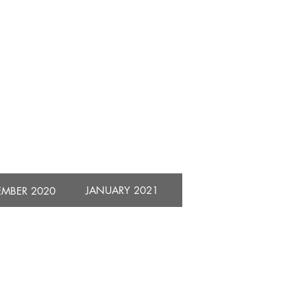
​JANUARY 2021
EMBER 2020
nbi Yamamoto