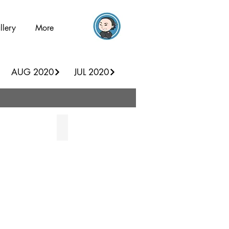
llery
More
AUG 2020
JUL 2020
oko Ishioka
菊地めぐみ Megumi Kikuchi
ハ
ロ
ー
☆
コ
ー
デ
ィ
ネ
ー
タ
ー
JICA