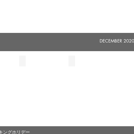
知
い
大
ワ
と
の
マ
学
州
い
人々
ラ
４
を
ソ
う
年
高
待
ン。
こ
生
知
っ
い
大
て
と
つ
学
い
か
で
生
る。
一
す。
温
緒
DECEMBER 202
か
に
私
い
走
は
ハ
り
ヒ
グ
ま
と
し
orinaga
伊藤大 Dai Ito
粂圭祐 Keisuke Kume
ン
笑
ょ
会
会
デ
顔
う。
社
社
ィ
で
員
員・
迎
ー
え
Company
シ
語
て
Employee
ン
で
く
れ
ガ
数
る。
2020
ポ
字
年
ー
と
３
ル
野
月
在
菜
末
住・
の
ま
東
名
キングホリデー