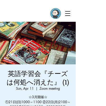
英語学習会『チーズ
は何処へ消えた』 (1)
Sun, Apr 11
  |  
Zoom meeting
☆3月開催☆
①21日(日)1000～1100 ②22日(月)2100～