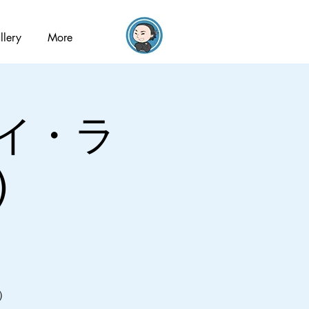
llery
More
 マイ・ラ
)
住）