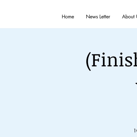
Home
News Letter
About 
(Fin
1