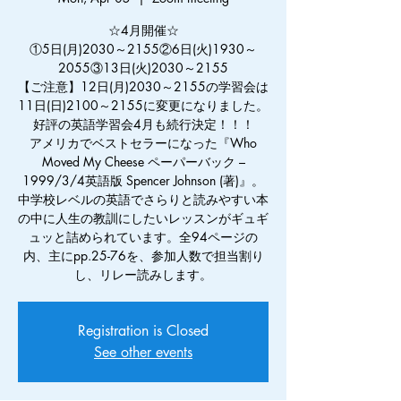
☆4月開催☆
①5日(月)2030～2155②6日(火)1930～
2055③13日(火)2030～2155
【ご注意】12日(月)2030～2155の学習会は
11日(日)2100～2155に変更になりました。
好評の英語学習会4月も続行決定！！！
アメリカでベストセラーになった『Who
Moved My Cheese ペーパーバック –
1999/3/4英語版 Spencer Johnson (著)』。
中学校レベルの英語でさらりと読みやすい本
の中に人生の教訓にしたいレッスンがギュギ
ュッと詰められています。全94ページの
内、主にpp.25-76を、参加人数で担当割り
し、リレー読みします。
Registration is Closed
See other events