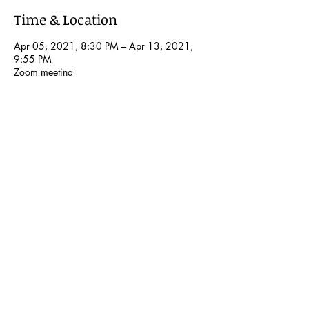
Time & Location
Apr 05, 2021, 8:30 PM – Apr 13, 2021,
9:55 PM
Zoom meeting
Share This Event
© 2024 Kochi International Youth
Exchange Organization