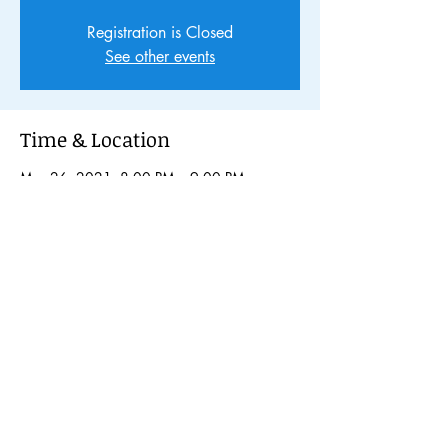
Registration is Closed
See other events
Time & Location
Mar 26, 2021, 8:00 PM – 9:00 PM
Zoom meeting
Share This Event
© 2024 Kochi International Youth
Exchange Organization