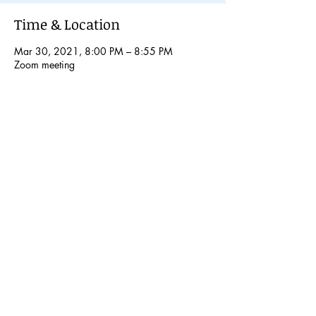
Time & Location
Mar 30, 2021, 8:00 PM – 8:55 PM
Zoom meeting
Share This Event
© 2024 Kochi International Youth
Exchange Organization