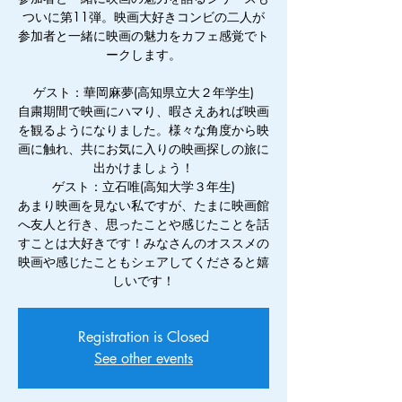
ついに第11弾。映画大好きコンビの二人が
参加者と一緒に映画の魅力をカフェ感覚でト
ークします。
ゲスト：華岡麻夢(高知県立大２年学生)
自粛期間で映画にハマり、暇さえあれば映画
を観るようになりました。様々な角度から映
画に触れ、共にお気に入りの映画探しの旅に
出かけましょう！
ゲスト：立石唯(高知大学３年生)
あまり映画を見ない私ですが、たまに映画館
へ友人と行き、思ったことや感じたことを話
すことは大好きです！みなさんのオススメの
映画や感じたこともシェアしてくださると嬉
しいです！
Registration is Closed
See other events