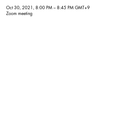
Oct 30, 2021, 8:00 PM – 8:45 PM GMT+9
Zoom meeting
Share This Event
© 2024 Kochi International Youth
Exchange Organization