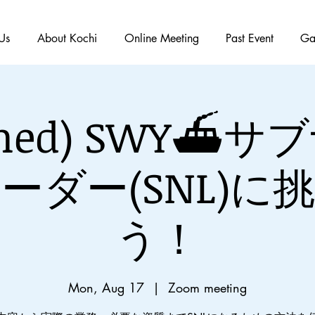
Us
About Kochi
Online Meeting
Past Event
Ga
ished) SWY⛴
ーダー(SNL)に
う！
Mon, Aug 17
  |  
Zoom meeting