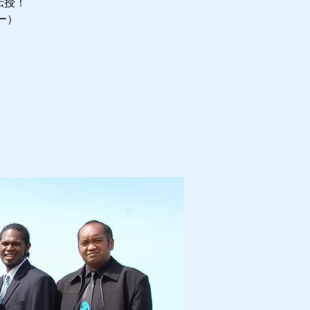
伝授！
ー）