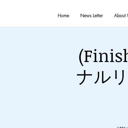
Home
News Letter
About 
(Fin
ナルリ