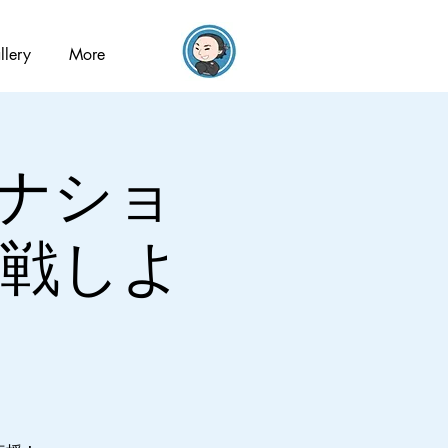
llery
More
サブナショ
挑戦しよ