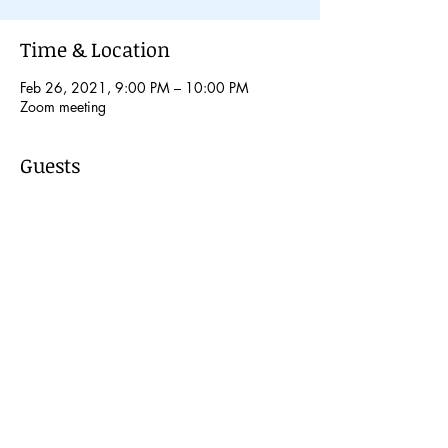
Time & Location
Feb 26, 2021, 9:00 PM – 10:00 PM
Zoom meeting
Guests
+ 4 other guests
Share This Event
© 2024 Kochi International Youth
Exchange Organization