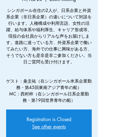
シンガポール在住の2人が、日系企業と外資
系企業（非日系企業）の違いについて対談を
行います。人種構成や利用言語、女性の活
躍、給与体系や福利厚生、キャリア形成等、
現役の会社員からリアルな声をお届けしま
す。進路に迷っている方、外資系企業で働い
てみたい方、海外での仕事に興味がある方、
そうでない方も是非是非ご参加ください。当
日ご質問も受け付けます。
ゲスト：粂圭祐（在シンガポール米系企業勤
務・第45回東南アジア青年の船）
MC：西村梓（在シンガポール日系企業勤
務・第19回世界青年の船）
Registration is Closed
See other events