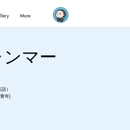
llery
More
ミャンマー
英語）
青年)