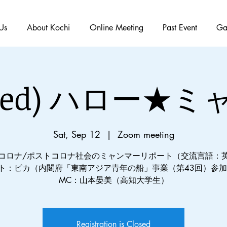
Us
About Kochi
Online Meeting
Past Event
Ga
ished) ハロー★
Sat, Sep 12
  |  
Zoom meeting
thコロナ/ポストコロナ社会のミャンマーリポート（交流言語：
ト：ピカ（内閣府「東南アジア青年の船」事業（第43回）参加
MC：山本晏美（高知大学生）
Registration is Closed