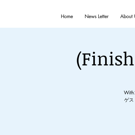
Home
News Letter
About 
(Fin
Wi
ゲス