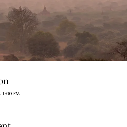
ion
– 1:00 PM
ent