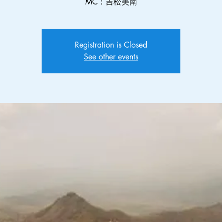
MC：吉松美南
Registration is Closed
See other events