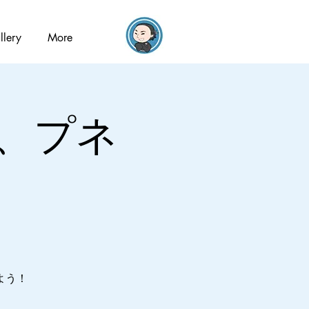
llery
More
、プネ
よう！