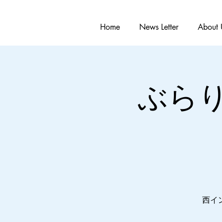
Home
News Letter
About 
ぶら
西イ